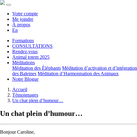
Votre compte
Me joindre
À propos
En
Formations
CONSULTATIONS
Rendez-vous
Animal totem 2025
Méditations
Méditation des Éléphants
Méditation d’activation et d’intégration
des Baleines
Méditation d’Harmonisation des Animaux
Notre Blogue
Accueil
Témoignages
Un chat plein d’humour…
Un chat plein d’humour…
Bonjour Caroline,