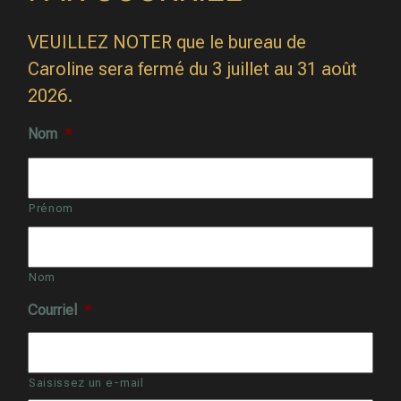
VEUILLEZ NOTER que le bureau de
Caroline sera fermé du 3 juillet au 31 août
2026.
Nom
*
Prénom
Nom
Courriel
*
Saisissez un e-mail