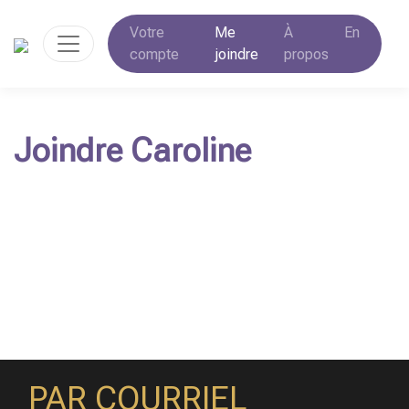
Votre
Me
À
En
compte
joindre
propos
Joindre Caroline
PAR COURRIEL