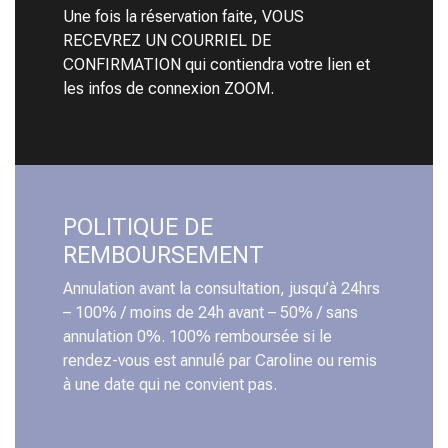
Une fois la réservation faite, VOUS
RECEVREZ UN COURRIEL DE
CONFIRMATION qui contiendra votre lien et
les infos de connexion ZOOM.
POLITIQUE DE
REMBOURSEMENT
Annulation avant la consultation, jusqu’à 24hrs
– 100% / moins de 24h avant – 50% / sans
annulation 0%. 100% remboursée si le
rendez-vous est annulé par Caroline ou remis
à une date qui ne convient pas.