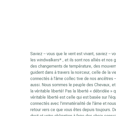
Saviez – vous que le vent est vivant, saviez – vo
les windwalkers* , et ils sont nos alliés et nos
des changements de température, des mouvement
guident dans à travers la noirceur, celle de la v
connectés à l’âme collec tive de nos ancêtres
aussi. Nous sommes le peuple des Chevaux, et n
la véritable liberté! Pas la liberté « débridée » 
véritable liberté est celle qui est basée sur l’
connectés avec l’immatérialité de l’âme et nous
retour vers ce que vous êtes depuis toujours. De 
droit et votre obligation à faire des choix consci