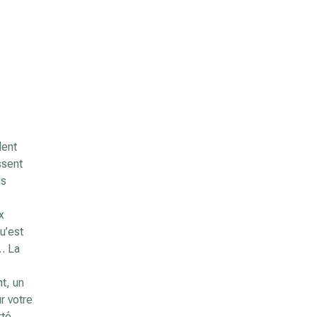
lent
ssent
us
x
u’est
r… La
t, un
r votre
rté