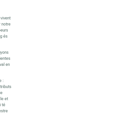
vivent
 notre
peurs
rg és
uyons
ientes
val en
e :
tributs
de
le et
i té
estre