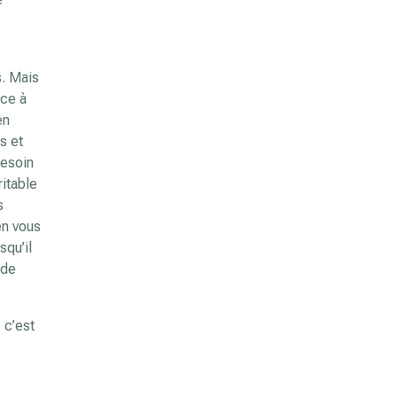
s. Mais
ace à
en
s et
besoin
itable
s
en vous
squ’il
 de
 c’est