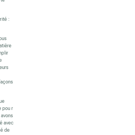
ité :
vous
atière
mplir
e
ieurs
 façons
que
e pou r
s avons
té avec
sé de