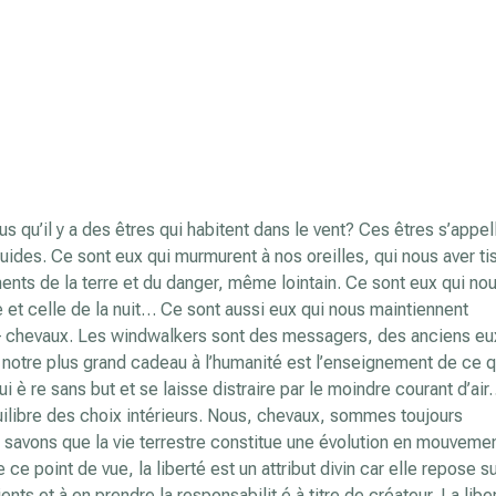
us qu’il y a des êtres qui habitent dans le vent? Ces êtres s’appel
 guides. Ce sont eux qui murmurent à nos oreilles, qui nous aver ti
s de la terre et du danger, même lointain. Ce sont eux qui no
ie et celle de la nuit… Ce sont aussi eux qui nous maintiennent
 – chevaux. Les windwalkers sont des messagers, des anciens eu
otre plus grand cadeau à l’humanité est l’enseignement de ce q
qui è re sans but et se laisse distraire par le moindre courant d’ai
équilibre des choix intérieurs. Nous, chevaux, sommes toujours
 savons que la vie terrestre constitue une évolution en mouvemen
ce point de vue, la liberté est un attribut divin car elle repose su
ents et à en prendre la responsabilit é à titre de créateur. La libe