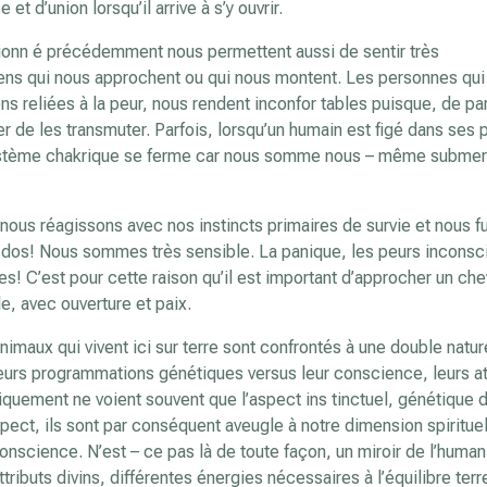
t d’union lorsqu’il arrive à s’y ouvrir.
tionn é précédemment nous permettent aussi de sentir très
ens qui nous approchent ou qui nous montent. Les personnes qui 
 reliées à la peur, nous rendent inconfor tables puisque, de par
r de les transmuter. Parfois, lorsqu’un humain est figé dans ses 
re système chakrique se ferme car nous somme nous – même subme
nous réagissons avec nos instincts primaires de survie et nous f
re dos! Nous sommes très sensible. La panique, les peurs inconsc
 C’est pour cette raison qu’il est important d’approcher un che
e, avec ouverture et paix.
nimaux qui vivent ici sur terre sont confrontés à une double natur
 leurs programmations génétiques versus leur conscience, leurs at
fiquement ne voient souvent que l’aspect ins tinctuel, génétique 
aspect, ils sont par conséquent aveugle à notre dimension spirituel
nscience. N’est – ce pas là de toute façon, un miroir de l’human
tributs divins, différentes énergies nécessaires à l’équilibre terr