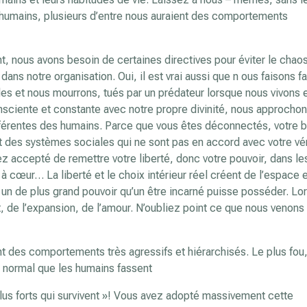
 humains, plusieurs d’entre nous auraient des comportements
ent, nous avons besoin de certaines directives pour éviter le chao
dans notre organisation. Oui, il est vrai aussi que n ous faisons f
 et nous mourrons, tués par un prédateur lorsque nous vivons 
sciente et constante avec notre propre divinité, nous approchon
ifférentes des humains. Parce que vous êtes déconnectés, votre 
t des systèmes sociales qui ne sont pas en accord avec votre vér
vez accepté de remettre votre liberté, donc votre pouvoir, dans le
r à cœur… La liberté et le choix intérieur réel créent de l’espace 
un de plus grand pouvoir qu’un être incarné puisse posséder. Lor
nt, de l’expansion, de l’amour. N’oubliez point ce que nous venons
t des comportements très agressifs et hiérarchisés. Le plus fou,
c normal que les humains fassent
lus forts qui survivent »! Vous avez adopté massivement cette