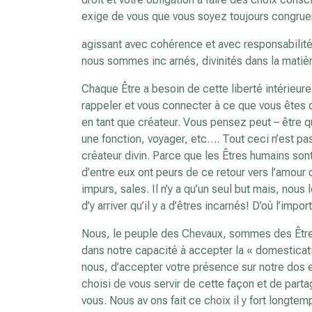
exige de vous que vous soyez toujours congrue
agissant avec cohérence et avec responsabilité 
nous sommes inc arnés, divinités dans la matière
Chaque Être a besoin de cette liberté intérieure 
rappeler et vous connecter à ce que vous êtes d
en tant que créateur. Vous pensez peut – être que
une fonction, voyager, etc…. Tout ceci n’est pas
créateur divin. Parce que les Êtres humains sont
d’entre eux ont peurs de ce retour vers l’amour 
impurs, sales. Il n’y a qu’un seul but mais, nous 
d’y arriver qu’il y a d’êtres incarnés! D’où l’imp
Nous, le peuple des Chevaux, sommes des Êtres
dans notre capacité à accepter la « domesticati
nous, d’accepter votre présence sur notre dos e
choisi de vous servir de cette façon et de parta
vous. Nous av ons fait ce choix il y fort longte