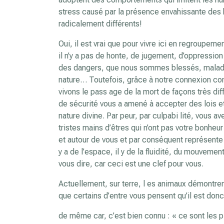
stress causé par la présence envahissante des
radicalement différents!
Oui, il est vrai que pour vivre ici en regroupem
il n’y a pas de honte, de jugement, d’oppression 
des dangers, que nous sommes blessés, malades
nature… Toutefois, grâce à notre connexion con
vivons le pass age de la mort de façons très d
de sécurité vous a amené à accepter des lois e
nature divine. Par peur, par culpabi lité, vous a
tristes mains d’êtres qui n’ont pas votre bonheu
et autour de vous et par conséquent représente 
y a de l’espace, il y de la fluidité, du mouveme
vous dire, car ceci est une clef pour vous.
Actuellement, sur terre, l es animaux démontren
que certains d’entre vous pensent qu’il est don
de même car, c’est bien connu : « ce sont les p