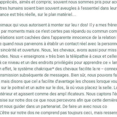
appréciés, aimés et compris; souvent nous sommes pris pour ac
tres humains soient bien souvent aveugles à l’essentiel dans leur
ance est très réelle, sur le plan matériel…
maux qui vous autorisent à monter sur leu r dos! Il y a mes frère
, par moments mais ce n’est certes pas répandu ou commun co
évélations sont cachées dans l’apparente innocence de la relation
e quand nous parvenons à établir un contact réel avec la personn
sincérité et ouverture. Nous, les chevaux, avons aussi pour miss
des. Nous « enseignons » très bien la télépathie à ceux et celle
 ce niveau et un des endroits privilégiés pour apprendre ce « l
n effet, le système chakrique* des chevaux facilite la re – conne
 transmission subséquente de messages. Bien sûr, nous pouvons fa
 mais disons que cel a facilite d’avantage les choses lorsque vou
ur le poitrail et un autre sur le dos, là où vous placez la selle. 
ntérieur et agissent comme des ampl ificateurs. Nous captons l’é
sise sur notre dos ce que nous percevons afin que cette dernièr
et nous guider dans un partenariat. De faire un avec nous co
. L’être sur notre dos ne comprend pas toujours ceci, mais ressen