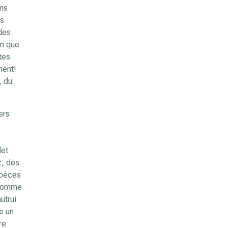
ons
os
des
in que
êtes
ment!
, du
ers
let
z, des
spèces
s comme
utrui
e un
re