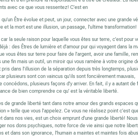
nts avec ce que vous ressentez! C’est en
qu’un Être évolue et peut, un jour, connecter avec une grande vér
 et la mort est une illusion, un passage, l’ultime transformation!
car la seule raison pour laquelle vous êtes sur terre, c’est pour 
éjà : des Êtres de lumière et d’amour pur qui voyagent dans la m
 vous êtes sur terre pour faire de l’argent, avoir une famille, re
 une fin mais un outil, un miroir qui vous ramène à votre origine d
 pris dans l’illusion de la séparation depuis très longtemps, plus
car plusieurs sont con vaincus qu’ils sont foncièrement mauvais,
le concédons, plusieurs façons d’y arriver. En fait, il y a autant de
ortance de bien comprendre ce qu’ est la véritable liberté.
 de grande liberté tant dans notre amour des grands espaces 
on » telle que vous l’appelez. Ce vous ne réalisez point c’est qu
t dans nos vies, est un choix emprunt d’une grande liberté! Nou
ger nos dons psychiques, notre force de vie ainsi que notre liber
mps et dans son ignorance, l’humain a maintes et maintes fois abu