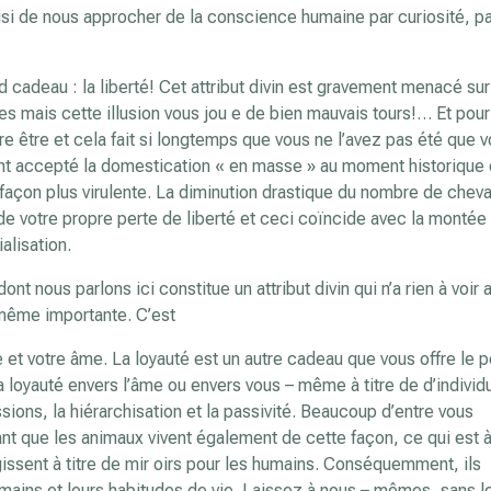
si de nous approcher de la conscience humaine par curiosité, p
 cadeau : la liberté! Cet attribut divin est gravement menacé sur
res mais cette illusion vous jou e de bien mauvais tours!… Et pour
tre être et cela fait si longtemps que vous ne l’avez pas été que 
nt accepté la domestication « en masse » au moment historique
açon plus virulente. La diminution drastique du nombre de chev
 de votre propre perte de liberté et ceci coïncide avec la montée
alisation.
t nous parlons ici constitue un attribut divin qui n’a rien à voir 
 même importante. C’est
e et votre âme. La loyauté est un autre cadeau que vous offre le 
loyauté envers l’âme ou envers vous – même à titre de d’individ
sions, la hiérarchisation et la passivité. Beaucoup d’entre vous
nt que les animaux vivent également de cette façon, ce qui est à
agissent à titre de mir oirs pour les humains. Conséquemment, ils
ains et leurs habitudes de vie. Laissez à nous – mêmes, sans l