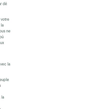
ar dé
 votre
 la
vous ne
 où
aux
avec la
peuple
u
 la
e