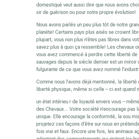
domestiqué veut aussi dire que nous avons choi
sir de guérison ou pour notre propre évolution!
Nous avons parlés un peu plus tôt de notre grand
planète! Certains pays plus aisés se croient lib
plupart, vous non plus n’êtes pas libres dans vo
savez plus à quoi ça ressemble! Les chevaux o
vous avez commencé à perdre cette liberté de f
sauvages depuis le siècle dernier est un miroir
fulgurante de ce que vous avez nommé l’industri
Comme nous l’avons déjà mentionné, la liberté don
liberté physique, même si celle – ci est quand
un état intérieu r de loyauté envers vous – mêm
des Chevaux… Votre société n’encourage pas la 
unique. Elle encourage la conformité, la sou mis
projetez ces façons d’être sur nous en prétenda
fois vrai et faux. Encore une fois, les animaux 
adoptent des comportements qui imitent les hum