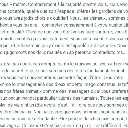
 nous – même. Contrairement à la majorité d’entre vous, nous viv
ns accepté, quelle que soit l’espèce, d’êtres les gardiens de v
ue vous avez jadis choisis d’oublier! Nous, les animaux, sommes 
chent à vous faire re – connecter consciemment à votre dualité af
 cette dualité. C’est ce que vous êtes venus faire sur terre; vous 
ondes subtils qu i vous entourent, vous nourrissent et vous ani
ue, et la hiérarchie qui y existe est appelée à disparaître. Nous
é ou jugements nos deux réalités en ap parence contradictoires..
réalités contraires compte parmi les raisons qui vous attirent v
te de secret et que nous sommes des êtres fondamentalement
res vous sont souvent attirés par notre façon d’être. Dans votre
omme le messager ailé des dieux et cette image constitue un ref
tous nos frères animaux comme des messagers ou si vous préfére
evaux ont un mandat particulier auprès des humains. Toutes les e
plan de vie o nt un rôle accru, c’est – à – dire que nous somme
s êtres humains. Non pas parce que nous sommes supérieurs à a
és en fonction de cette tâche. Être proche de s humains comport
sauvage ». Ce mandat n’est pas mieux ou pire; il est différend. Êt