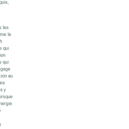
quis,
s les
mme le
 h
e qui
ion
s qui
angage
xion au
ire
s y
Lorsque
nergie
e
s