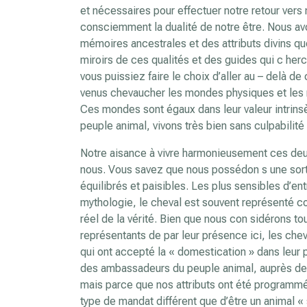
et nécessaires pour effectuer notre retour vers
consciemment la dualité de notre être. Nous avo
mémoires ancestrales et des attributs divins q
miroirs de ces qualités et des guides qui c her
vous puissiez faire le choix d’aller au – delà de
venus chevaucher les mondes physiques et les m
Ces mondes sont égaux dans leur valeur intrinsèq
peuple animal, vivons très bien sans culpabilit
Notre aisance à vivre harmonieusement ces deux 
nous. Vous savez que nous possédon s une sor
équilibrés et paisibles. Les plus sensibles d’ent
mythologie, le cheval est souvent représenté c
réel de la vérité. Bien que nous con sidérons 
représentants de par leur présence ici, les ch
qui ont accepté la « domestication » dans leur 
des ambassadeurs du peuple animal, auprès de
mais parce que nos attributs ont été programm
type de mandat différent que d’être un animal « 